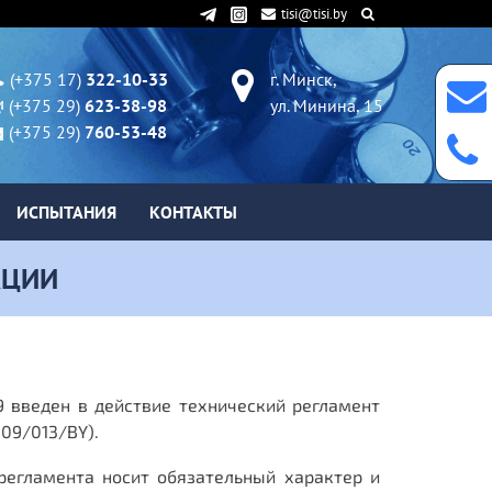
tisi@tisi.by
(+375 17)
322-10-33
г. Минск,
(+375 29)
623-38-98
ул. Минина, 15
(+375 29)
760-53-48
ИСПЫТАНИЯ
КОНТАКТЫ
КЦИИ
9 введен в действие технический регламент
09/013/BY).
регламента носит обязательный характер и