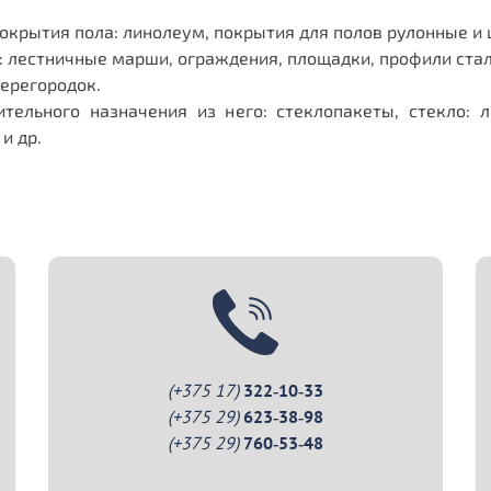
окрытия пола: линолеум, покрытия для полов рулонные и 
: лестничные марши, ограждения, площадки, профили стал
перегородок.
ительного назначения из него: стеклопакеты, стекло: 
и др.
(+375 17)
322‑10‑33
(+375 29)
623‑38‑98
(+375 29)
760‑53‑48