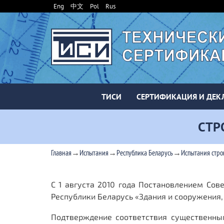
Eng
中文
Pol
Rus
ТИСИ
СЕРТИФИКАЦИЯ И ДЕК
СТР
→
→
→
Главная
Испытания
Республика Беларусь
Испытания стро
С 1 августа 2010 года Постановлением Сов
Республики Беларусь «Здания и сооружения,
Подтверждение соответствия существенным